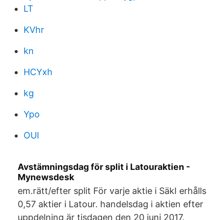
LT
KVhr
kn
HCYxh
kg
Ypo
OUI
Avstämningsdag för split i Latouraktien -
Mynewsdesk
em.rätt/efter split För varje aktie i SäkI erhålls
0,57 aktier i Latour. handelsdag i aktien efter
uppdelning är tisdagen den 20 juni 2017.