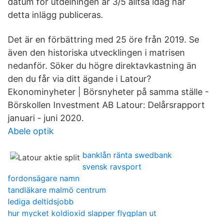
datum för utdelningen är 3/5 alltså idag när
detta inlägg publiceras.
Det är en förbättring med 25 öre från 2019. Se
även den historiska utvecklingen i matrisen
nedanför. Söker du högre direktavkastning än
den du får via ditt ägande i Latour?
Ekonominyheter | Börsnyheter på samma ställe -
Börskollen Investment AB Latour: Delårsrapport
januari - juni 2020.
Abele optik
banklån ränta swedbank
svensk ravsport
fordonsägare namn
tandläkare malmö centrum
lediga deltidsjobb
hur mycket koldioxid slapper flygplan ut