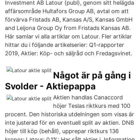
Investment AB Latour (publ), genom sitt helägda
affärsområde Hultafors Group AB, avtal om att
förvärva Fristads AB, Kansas A/S, Kansas GmbH
and Leijona Group Oy from Fristads Kansas AB.
Här samlar vi alla artiklar om Latour. Fler artiklar
hittar du i följande artikelserier: Q1-rapporter
2019, Aktier: Köp- och säljråd och Fredagsvinet.
Något är på gång i
Svolder - Aktiepappa
Aktien handlas Canaccord
höjer Teslas riktkurs med 100
procent. Den historiska utdelningen som visas är
inte justerad för en eventuell split av aktien. DNB
höjer till köp (behåll), upprepar riktkurs 136
kronor: Latour: 0,1%: Har sålt aktier i Information